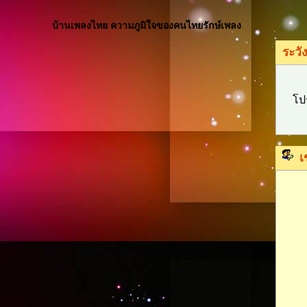
บ้านเพลงไทย ความภูมิใจของคนไทยรักษ์เพลง
ระวัง
โป
เ