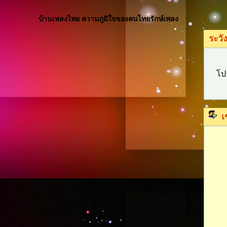
บ้านเพลงไทย ความภูมิใจของคนไทยรักษ์เพลง
ระวัง
โป
เ