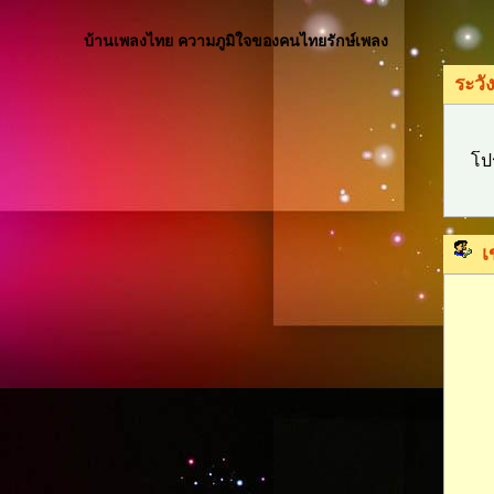
บ้านเพลงไทย ความภูมิใจของคนไทยรักษ์เพลง
ระวัง
โป
เ