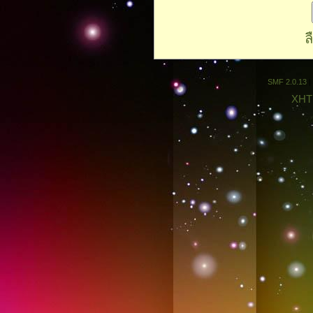
ล
SMF 2.0.13
|
XHT