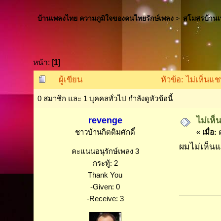
บ้านเพลงไทย ความภูมิใจของคนไทยรักษ์เพลง
>
สโมสรบ้าน
หน้า: [
1
]
ผู้เขียน
หัวข้อ: ไม่เห็นแ
0 สมาชิก และ 1 บุคคลทั่วไป กำลังดูหัวข้อนี้
revenge
ไม่เห
ชาวบ้านกิตติมศักดิ์
«
เมื่อ:
ต
ผมไม่เห็น
คะแนนอนุรักษ์เพลง 3
กระทู้: 2
Thank You
-Given: 0
-Receive: 3