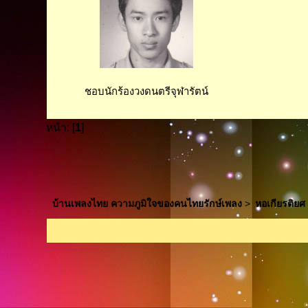
ชอบนักร้องวงดนตรีจุฬารัตน์
หน้า: [
1
]
บ้านเพลงไทย ความภูมิใจของคนไทยรักษ์เพลง
>
หอเกียรติยศ