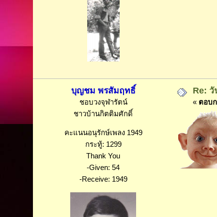
บุญชม พรสัมฤทธิ์
Re: วั
ชอบวงจุฬารัตน์
«
ตอบกล
ชาวบ้านกิตติมศักดิ์
คะแนนอนุรักษ์เพลง 1949
กระทู้: 1299
Thank You
-Given: 54
-Receive: 1949