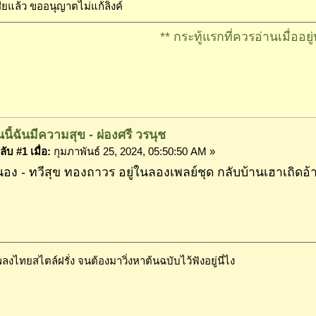
สียแล้ว ขออนุญาตไม่แก้ลิงค์
** กระทู้แรกที่ควรอ่านเมื่ออยู่บ้าน
นนี้ฉันมีความสุข - ผ่องศรี วรนุช
ับ #1 เมื่อ:
กุมภาพันธ์ 25, 2024, 05:50:50 AM »
อง - ทวีสุข ทองถาวร อยู่ในลองเพลย์ชุด กลับบ้านเฮาเถิดอ
พลงไทยสไตล์ฝรั่ง จนต้องมาวิ่งหาต้นฉบับไว้ฟังอยู่นี่ไง