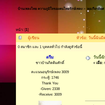
บ้านเพลงไทย ความภูมิใจของคนไทยรักษ์เพลง
>
หอเกียรติยศ
หน้า: [
1
]
ผู้เขียน
หัวข้อ: วันนี้ฉัน
0 สมาชิก และ 1 บุคคลทั่วไป กำลังดูหัวข้อนี้
ดรีม
วันนี้
ชาวบ้านกิตติมศักดิ์
«
เมื่อ:
ก
คะแนนอนุรักษ์เพลง 3009
กระทู้: 1746
Thank You
-Given: 2338
-Receive: 3009